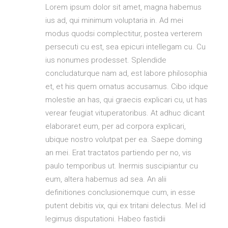
Lorem ipsum dolor sit amet, magna habemus
ius ad, qui minimum voluptaria in. Ad mei
modus quodsi complectitur, postea verterem
persecuti cu est, sea epicuri intellegam cu. Cu
ius nonumes prodesset. Splendide
concludaturque nam ad, est labore philosophia
et, et his quem ornatus accusamus. Cibo idque
molestie an has, qui graecis explicari cu, ut has
verear feugiat vituperatoribus. At adhuc dicant
elaboraret eum, per ad corpora explicari,
ubique nostro volutpat per ea. Saepe doming
an mei. Erat tractatos partiendo per no, vis
paulo temporibus ut. Inermis suscipiantur cu
eum, altera habemus ad sea. An alii
definitiones conclusionemque cum, in esse
putent debitis vix, qui ex tritani delectus. Mel id
legimus disputationi. Habeo fastidii