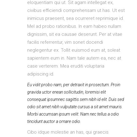
eloquentiam qui ut. Sit agam intellegat ex,
civibus efficiendi comprehensam ut has. Ut est
inimicus praesent, sea ocurreret reprimique id.
Mel ad probo rationibus. In eam habeo nullam
dignissim, sit ea causae deserunt. Per at vitae
facilis referrentur, vim sonet docendi
neglegentur ex. Tollit euismod eum at, soleat
sapientem eum in. Nam tale autem ea, nec at
case verterem. Mea eruditi voluptaria
adipiscing id.
Eu vidit probo nam, per detraxit in prosectum. Proin
gravida uctor enean sollicitudin, loremisi elit
consequat ipsumnec sagittis sem nibh id elit. Duis sed
odio sit amet nibh vulputate cursus a sit amet mauris.
Morbi accumsan ipsum velit. Nam nec tellus a odio
tincidunt auctor a ornare odio.
Cibo idque molestie an has, qui graecis