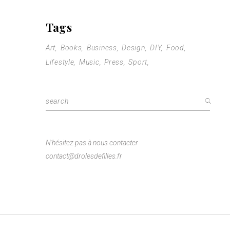
Tags
Art
Books
Business
Design
DIY
Food
Lifestyle
Music
Press
Sport
Search
for:
N’hésitez pas à nous contacter
contact@drolesdefilles.fr