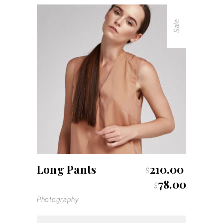
Sale
Long Pants
210.00
$
78.00
$
Photography