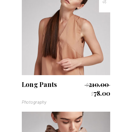
Long Pants
210.00
$
78.00
$
Photography