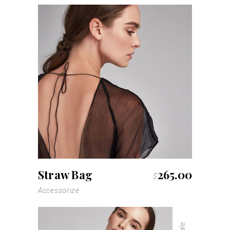
Straw Bag
265.00
$
Accessorize
Sale