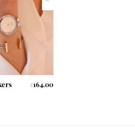
kers
164.00
$