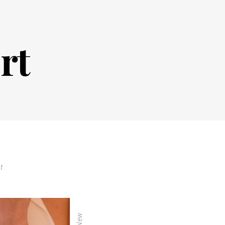
rt
t
New