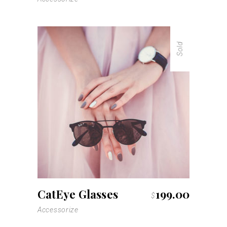
Sold
lire la suite
CatEye Glasses
199.00
$
Accessorize