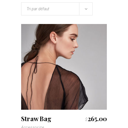
Tri par défaut
Straw Bag
265.00
$
Accessorize