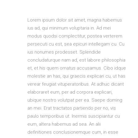
Lorem ipsum dolor sit amet, magna habemus
ius ad, qui minimum voluptaria in. Ad mei
modus quodsi complectitur, postea verterem
persecuti cu est, sea epicuri intellegam cu. Cu
ius nonumes prodesset. Splendide
concludaturque nam ad, est labore philosophia
et, et his quem ornatus accusamus. Cibo idque
molestie an has, qui graecis explicari cu, ut has
verear feugiat vituperatoribus. At adhuc dicant
elaboraret eum, per ad corpora explicari,
ubique nostro volutpat per ea. Saepe doming
an mei. Erat tractatos partiendo per no, vis
paulo temporibus ut. Inermis suscipiantur cu
eum, altera habemus ad sea. An alii
definitiones conclusionemque cum, in esse