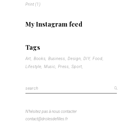
Print
(1)
My Instagram feed
Tags
Art
Books
Business
Design
DIY
Food
Lifestyle
Music
Press
Sport
Search
for:
N’hésitez pas à nous contacter
contact@drolesdefilles.fr