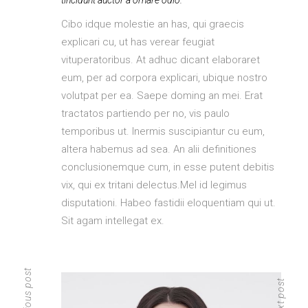
tincidunt auctor a ornare odio.
Cibo idque molestie an has, qui graecis
explicari cu, ut has verear feugiat
vituperatoribus. At adhuc dicant elaboraret
eum, per ad corpora explicari, ubique nostro
volutpat per ea. Saepe doming an mei. Erat
tractatos partiendo per no, vis paulo
temporibus ut. Inermis suscipiantur cu eum,
altera habemus ad sea. An alii definitiones
conclusionemque cum, in esse putent debitis
vix, qui ex tritani delectus.Mel id legimus
disputationi. Habeo fastidii eloquentiam qui ut.
Sit agam intellegat ex.
previous post
next post