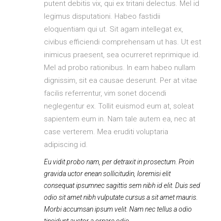
putent debitis vix, qui ex tritani delectus. Mel id
legimus disputationi. Habeo fastidii
eloquentiam qui ut. Sit agam intellegat ex,
civibus efficiendi comprehensam ut has. Ut est
inimicus praesent, sea ocurreret reprimique id.
Mel ad probo rationibus. In eam habeo nullam
dignissim, sit ea causae deserunt. Per at vitae
facilis referrentur, vim sonet docendi
neglegentur ex. Tollit euismod eum at, soleat
sapientem eum in. Nam tale autem ea, nec at
case verterem. Mea eruditi voluptaria
adipiscing id.
Eu vidit probo nam, per detraxit in prosectum. Proin
gravida uctor enean sollicitudin, loremisi elit
consequat ipsumnec sagittis sem nibh id elit. Duis sed
odio sit amet nibh vulputate cursus a sit amet mauris.
Morbi accumsan ipsum velit. Nam nec tellus a odio