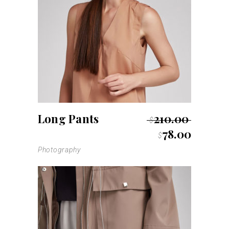
Long Pants
210.00
$
78.00
$
Photography